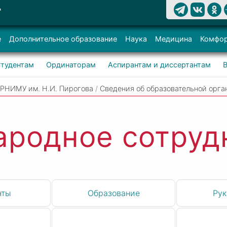
Т
е
Дополнительное образование
Наука
Медицина
Комфор
тудентам
Ординаторам
Аспирантам и диссертантам
 РНИМУ им. Н.И. Пирогова
/
Сведения об образовательной орга
родное сотруд
нты
Образование
Рук