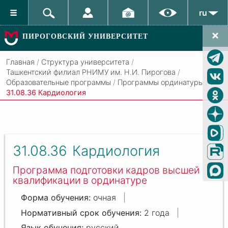
ru
ПИРОГОВСКИЙ УНИВЕРСИТЕТ
Главная
/
Структура университета
/
Ташкентский филиал РНИМУ им. Н.И. Пирогова
/
Образовательные программы
/
Программы ординатуры
/
31.08.36 Кардиология
31.08.36
Кардиология
Программа подготовки кадров высшей
квалификации в ординатуре
очная
2 года
русский